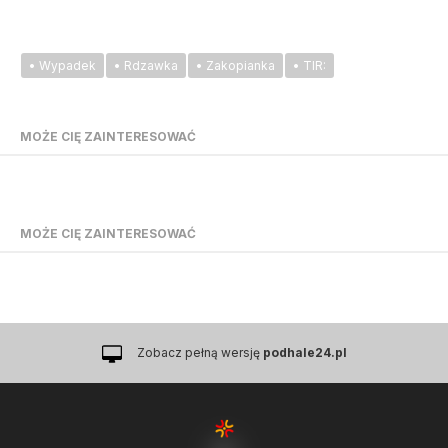
• Wypadek
• Rdzawka
• Zakopianka
• TIR:
MOŻE CIĘ ZAINTERESOWAĆ
MOŻE CIĘ ZAINTERESOWAĆ
Zobacz pełną wersję
podhale24.pl