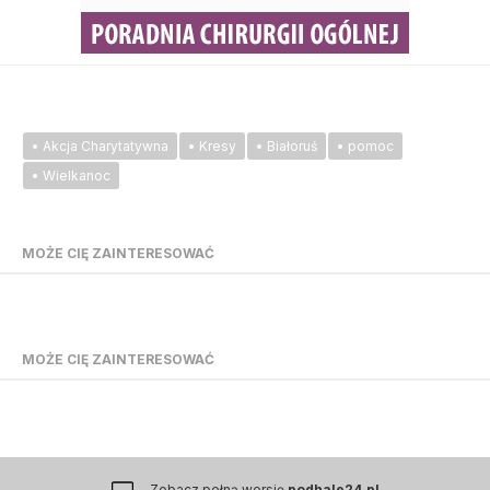
• Akcja Charytatywna
• Kresy
• Białoruś
• pomoc
• Wielkanoc
MOŻE CIĘ ZAINTERESOWAĆ
MOŻE CIĘ ZAINTERESOWAĆ
Zobacz pełną wersję
podhale24.pl