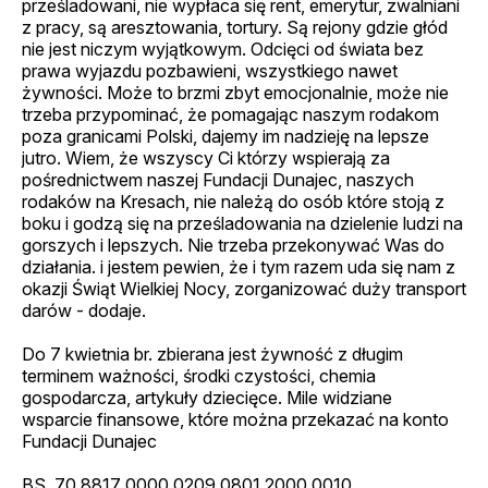
prześladowani, nie wypłaca się rent, emerytur, zwalniani
z pracy, są aresztowania, tortury. Są rejony gdzie głód
nie jest niczym wyjątkowym. Odcięci od świata bez
prawa wyjazdu pozbawieni, wszystkiego nawet
żywności. Może to brzmi zbyt emocjonalnie, może nie
trzeba przypominać, że pomagając naszym rodakom
poza granicami Polski, dajemy im nadzieję na lepsze
jutro. Wiem, że wszyscy Ci którzy wspierają za
pośrednictwem naszej Fundacji Dunajec, naszych
rodaków na Kresach, nie należą do osób które stoją z
boku i godzą się na prześladowania na dzielenie ludzi na
gorszych i lepszych. Nie trzeba przekonywać Was do
działania. i jestem pewien, że i tym razem uda się nam z
okazji Świąt Wielkiej Nocy, zorganizować duży transport
darów - dodaje.
Do 7 kwietnia br. zbierana jest żywność z długim
terminem ważności, środki czystości, chemia
gospodarcza, artykuły dziecięce. Mile widziane
wsparcie finansowe, które można przekazać na konto
Fundacji Dunajec
BS. 70 8817 0000 0209 0801 2000 0010