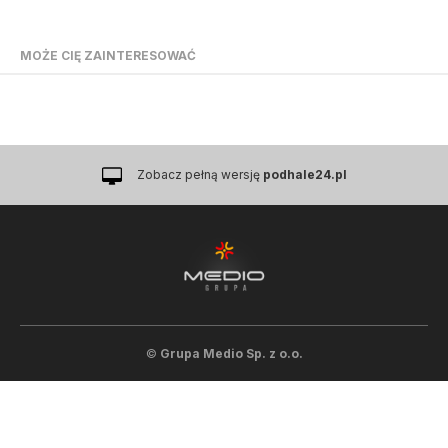
MOŻE CIĘ ZAINTERESOWAĆ
Zobacz pełną wersję
podhale24.pl
©
Grupa Medio Sp. z o.o.